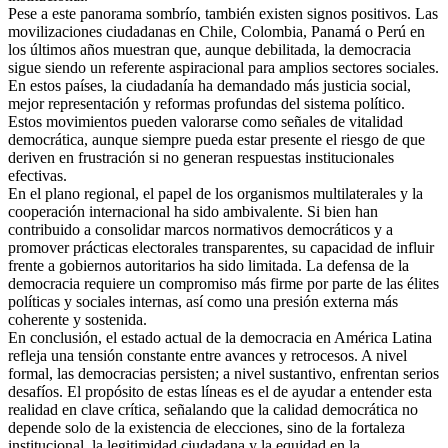
Pese a este panorama sombrío, también existen signos positivos. Las
movilizaciones ciudadanas en Chile, Colombia, Panamá o Perú en
los últimos años muestran que, aunque debilitada, la democracia
sigue siendo un referente aspiracional para amplios sectores sociales.
En estos países, la ciudadanía ha demandado más justicia social,
mejor representación y reformas profundas del sistema político.
Estos movimientos pueden valorarse como señales de vitalidad
democrática, aunque siempre pueda estar presente el riesgo de que
deriven en frustración si no generan respuestas institucionales
efectivas.
En el plano regional, el papel de los organismos multilaterales y la
cooperación internacional ha sido ambivalente. Si bien han
contribuido a consolidar marcos normativos democráticos y a
promover prácticas electorales transparentes, su capacidad de influir
frente a gobiernos autoritarios ha sido limitada. La defensa de la
democracia requiere un compromiso más firme por parte de las élites
políticas y sociales internas, así como una presión externa más
coherente y sostenida.
En conclusión, el estado actual de la democracia en América Latina
refleja una tensión constante entre avances y retrocesos. A nivel
formal, las democracias persisten; a nivel sustantivo, enfrentan serios
desafíos. El propósito de estas líneas es el de ayudar a entender esta
realidad en clave crítica, señalando que la calidad democrática no
depende solo de la existencia de elecciones, sino de la fortaleza
institucional, la legitimidad ciudadana y la equidad en la